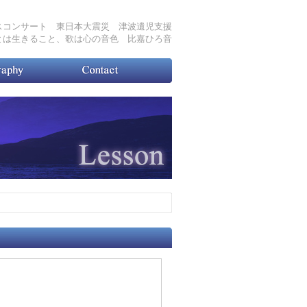
スコンサート 東日本大震災 津波遺児支援
とは生きること、歌は心の音色 比嘉ひろ音