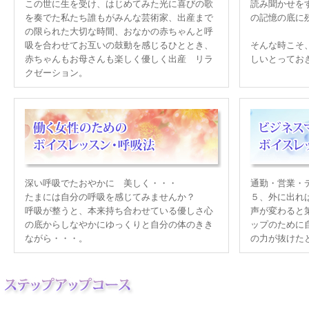
この世に生を受け、はじめてみた光に喜びの歌
読み聞かせを
を奏でた私たち誰もがみんな芸術家、出産まで
の記憶の底に
の限られた大切な時間、おなかの赤ちゃんと呼
吸を合わせてお互いの鼓動を感じるひととき、
そんな時こそ
赤ちゃんもお母さんも楽しく優しく出産 リラ
しいとってお
クゼーション。
深い呼吸でたおやかに 美しく・・・
通勤・営業・
たまには自分の呼吸を感じてみませんか？
５、外に出れ
呼吸が整うと、本来持ち合わせている優しさ心
声が変わると
の底からしなやかにゆっくりと自分の体のきき
ップのために
ながら・・・。
の力が抜けた